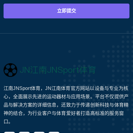
立即提交
江南JNSport体育，JN江南体育官方网站以设备与专业为核
心，全面展示先进的运动器材与应用场景。平台不仅提供产
品与解决方案的详细信息，还致力于传递创新科技与体育精
神的结合，为行业客户与体育爱好者打造高标准的服务窗
口。