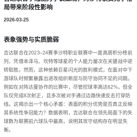
局带来阶段性影响
2026-03-25
表象强势与实质脆弱
吉达联合在2023–24赛季沙特职业联赛中一度高居积分榜前
列，凭借本泽马、坎特等球星的个人能力屡次在关键战中逆
转取胜。然而，这种依赖巨星闪光的胜利模式，在面对中下
游球队时频繁暴露出进攻组织断层与防守协同不足的问题。
例如在对阵达曼协作的比赛中，尽管控球率高达62%，但全
队仅完成8次射正，且多次被对手通过边路快速反击打穿防
线。这揭示出一个核心矛盾：表面的积分优势是否真正反映
其系统性争冠能力？数据表明，吉达联合在领先局面下的失
球数为联赛前六球队中最高，说明其攻守结构存在明显失
衡。