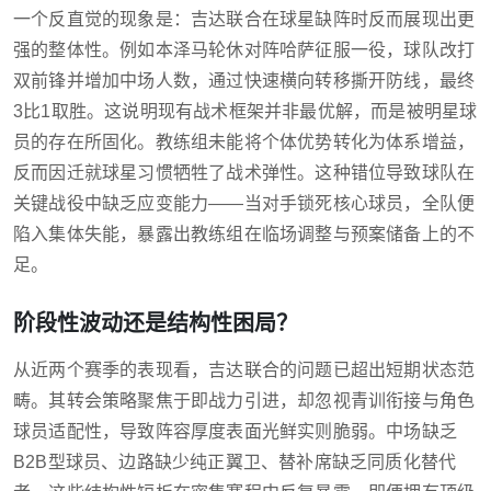
一个反直觉的现象是：吉达联合在球星缺阵时反而展现出更
强的整体性。例如本泽马轮休对阵哈萨征服一役，球队改打
双前锋并增加中场人数，通过快速横向转移撕开防线，最终
3比1取胜。这说明现有战术框架并非最优解，而是被明星球
员的存在所固化。教练组未能将个体优势转化为体系增益，
反而因迁就球星习惯牺牲了战术弹性。这种错位导致球队在
关键战役中缺乏应变能力——当对手锁死核心球员，全队便
陷入集体失能，暴露出教练组在临场调整与预案储备上的不
足。
阶段性波动还是结构性困局？
从近两个赛季的表现看，吉达联合的问题已超出短期状态范
畴。其转会策略聚焦于即战力引进，却忽视青训衔接与角色
球员适配性，导致阵容厚度表面光鲜实则脆弱。中场缺乏
B2B型球员、边路缺少纯正翼卫、替补席缺乏同质化替代