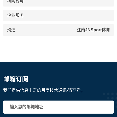
新闻视角
企业服务
沟通
江南JNSport体育
邮箱订阅
我们提供信息丰富的月度技术通讯-请查看。