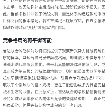
者，这些结构性短板在密集赛程中反复暴露。即便拥有顶级
攻击手，也无法弥补由后场向前场过渡阶段的效率损失。因
此，当前争议并非源于偶然失利，而是体系构建逻辑与争冠
目标之间的根本错配。若不重建战术底层逻辑，仅靠引援堆
砌难以跨越从“强队”到“冠军”的门槛。
竞争格局的再平衡可能
吉达联合的起伏为沙特联赛提供了观察新兴势力挑战传统秩
序的样本。其短暂搅局虽未颠覆格局，却迫使头部俱乐部加
速战术迭代与阵容优化。未来若其能解决体系依赖问题，或
真正成为第三极；若持续原地踏步，则可能重演类似阿尔希
拉尔早期“巨星泡沫”破裂的轨迹。联赛竞争烈度的提升不只
取决于个别球队的投入规模，更在于能否形成多支具备完整
战术生态的队伍。在此意义上，吉达联合的争议恰恰折射出
沙特足球从资本驱动迈向体系竞争的关键转型期——真正的
格局重塑，仍需等待结构性成熟的参与者出现。