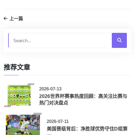
上一篇
推荐文章
2026-07-13
2026世界杯赛事热度回顾：高关注比赛与
热门对决盘点
2026-07-11
美国晋级背后：净胜球优势守住D组第