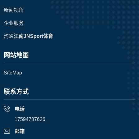
新闻视角
企业服务
沟通
江南JNSport体育
网站地图
SiteMap
联系方式
电话
17594787626
邮箱