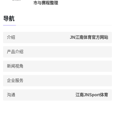
市与赛程整理
导航
介绍
JN江南体育官方网站
产品介绍
新闻视角
企业服务
沟通
江南JNSport体育