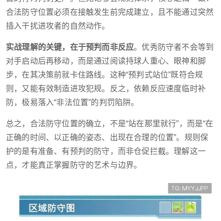
合法防守位置必须在接触发生前完成建立，且不能通过突然
插入干扰进攻者的自然动作。
实战理解的关键，在于预判而非反应
。优秀防守者不会等到
对手启动后再移动，而是通过阅读持球人重心、眼神和脚
步，在其决策前就卡住路线。这种“预判式站位”既符合规
则，又能有效制造进攻犯规。反之，依赖反应速度临时补
防，极易落入“非法位置”的判罚陷阱。
总之，合法防守位置的确立，不是“站在那里就行”，而是“在
正确的时间、以正确的姿态、出现在合理的位置”。规则保
护的是有准备、有预判的防守，而非仓促拦截。理解这一
点，才能真正掌握防守的艺术与边界。