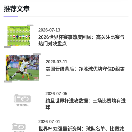
推荐文章
2026-07-13
2026世界杯赛事热度回顾：高关注比赛与
热门对决盘点
2026-07-11
美国晋级背后：净胜球优势守住D组第
一
2026-07-05
约旦世界杯进攻数据：三场比赛均有进
球
2026-07-01
世界杯32强最新资料：球队名单、比赛城