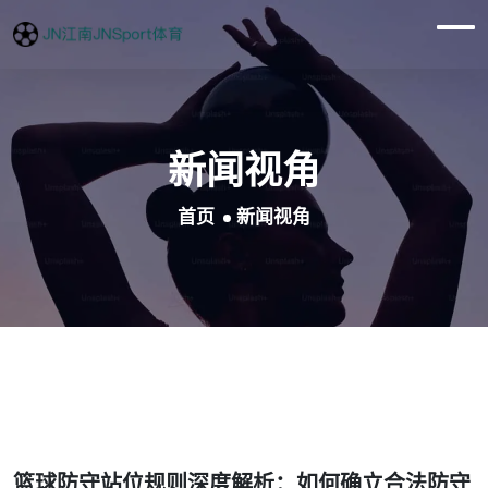
新闻视角
首页
新闻视角
篮球防守站位规则深度解析：如何确立合法防守