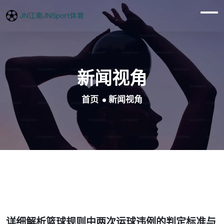
新闻视角
首页
新闻视角
详细解析篮球规则中两次运球违例的判定标准与