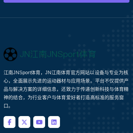
江南JNSport体育，JN江南体育官方网站以设备与专业为核
心，全面展示先进的运动器材与应用场景。平台不仅提供产
品与解决方案的详细信息，还致力于传递创新科技与体育精
神的结合，为行业客户与体育爱好者打造高标准的服务窗
口。