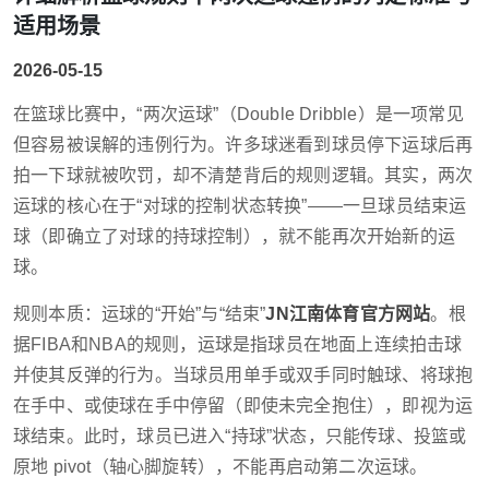
适用场景
2026-05-15
在篮球比赛中，“两次运球”（Double Dribble）是一项常见
但容易被误解的违例行为。许多球迷看到球员停下运球后再
拍一下球就被吹罚，却不清楚背后的规则逻辑。其实，两次
运球的核心在于“对球的控制状态转换”——一旦球员结束运
球（即确立了对球的持球控制），就不能再次开始新的运
球。
规则本质：运球的“开始”与“结束”
JN江南体育官方网站
。根
据FIBA和NBA的规则，运球是指球员在地面上连续拍击球
并使其反弹的行为。当球员用单手或双手同时触球、将球抱
在手中、或使球在手中停留（即使未完全抱住），即视为运
球结束。此时，球员已进入“持球”状态，只能传球、投篮或
原地 pivot（轴心脚旋转），不能再启动第二次运球。