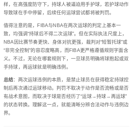
样，在高强度防守下，持球人被逼迫用手护球，若护球动作
导致球在手中停留，后续任何运球尝试都将被判罚。
值得注意的是，FIBA与NBA在两次运球的判定上基本一
致，均强调“持球后不得二次运球”。但在实际执法尺度上，
NBA因比赛节奏更快、身体对抗更强，裁判对“短暂托球”或
“非完全控制”的容忍度略高，而FIBA更严格遵循规则字面含
义。不过，无论在哪套规则下，一旦球员明确将球抱起或双
手持球，再运球就是明确违例。
总结
：两次运球违例的本质，是禁止球员在获得稳定持球控
制后再次通过运球移动。判罚不取决于动作是否流畅或是否
有战术意图，而取决于球是否经历了“运球→持球→再运球”
的状态转换。理解这一点，就能清晰分辨合法动作与违例边
界。