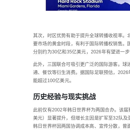
其次，时区优势有助于提升全球转播收视率。
要市场的黄金时段，有利于国际转播权销售。国际
分别约为30亿和35亿美元，2026年有望进一
此外，三国联合可吸引更广泛的国际游客。球
通、餐饮等衍生消费。据国际足联预估，2026
能超过100亿美元。
历史经验与现实挑战
此前仅有2002年韩日世界杯为两国合办。该届赛
美元）显著提升，但增长主因是扩军至32队及
韩日世界杯因两国协调成本高、宣传分散，曾