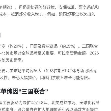
陆路相连），但仍需协调签证政策、安保标准、票务系统和
成本，抵消部分收入增长。例如，跨国观赛需多次出入
响
助商（约20%）、门票及授权商品（约15%）。三国联合
北美市场对全球品牌至关重要，可拉高赞助金额。2026
均创历史新高。
管北美球场平均容量大（如达拉斯AT&T体育场可容纳
可及性，未必大幅提价。因此门票收入增长可能有限。
单纯因“三国联合”
，但主要驱动力是扩军至48队、北美成熟市场、全球化转播
形式本身。联合举办在扩大地理覆盖和观众基数方面提供