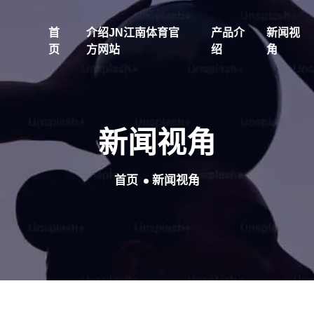
首
介绍
JN江南体育官
产品介
新闻视
页
方网站
绍
角
新闻视角
首页
新闻视角