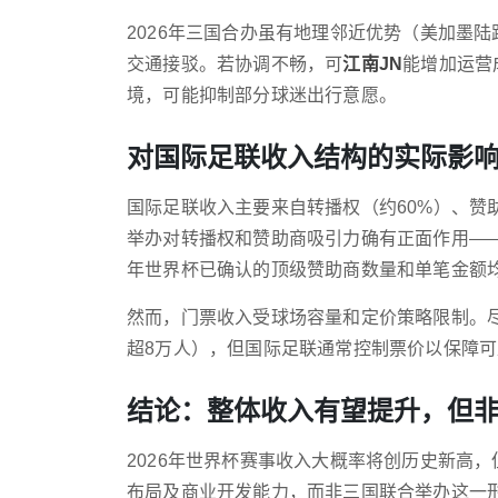
2026年三国合办虽有地理邻近优势（美加墨
交通接驳。若协调不畅，可
江南JN
能增加运营
境，可能抑制部分球迷出行意愿。
对国际足联收入结构的实际影
国际足联收入主要来自转播权（约60%）、赞
举办对转播权和赞助商吸引力确有正面作用——
年世界杯已确认的顶级赞助商数量和单笔金额
然而，门票收入受球场容量和定价策略限制。尽
超8万人），但国际足联通常控制票价以保障
结论：整体收入有望提升，但非
2026年世界杯赛事收入大概率将创历史新高
布局及商业开发能力，而非三国联合举办这一