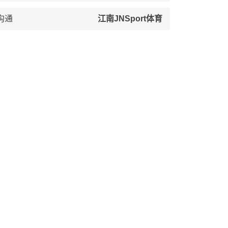
沟通
江南JNSport体育